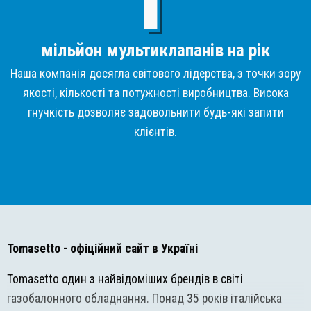
мільйон мультиклапанів на рік
Наша компанія досягла світового лідерства, з точки зору
якості, кількості та потужності виробництва. Висока
гнучкість дозволяє задовольнити будь-які запити
клієнтів.
Tomasetto
- офіційний сайт в Україні
Tomasetto один з найвідоміших брендів в світі
газобалонного обладнання. Понад 35 років італійська