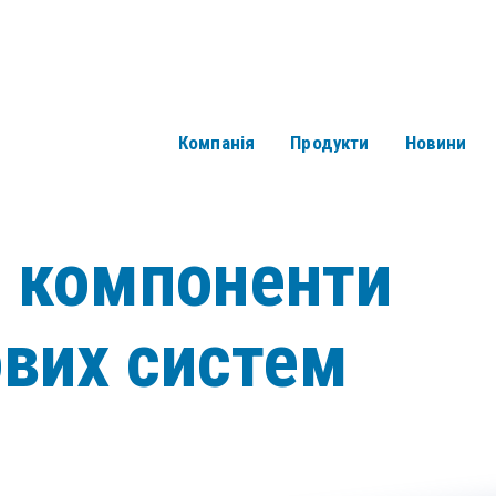
Компанія
Продукти
Новини
і компоненти
ових систем