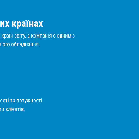
их країнах
країн світу, а компанія є одним з
нного обладнання.
кості та потужності
и клієнтів.