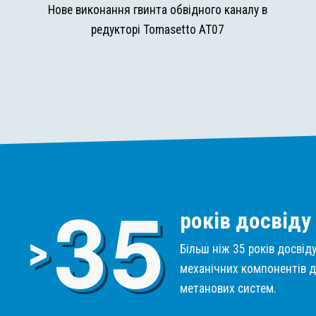
и
Нове виконання гвинта обвідного каналу в
редукторі Tomasetto AT07
3
5
років досвіду
>
Більш ніж 35 років досвід
механічних компонентів д
метанових систем.