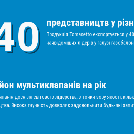
4
0
представництв у різн
Продукція Tomasetto експортується у 40 
найвідоміших лідерів у галузі газобало
1
йон мультиклапанів на рік
панія досягла світового лідерства, з точки зору якості, кіль
тва. Висока гнучкість дозволяє задовольнити будь-які запит