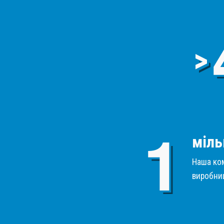
>
міль
Наша ком
виробниц