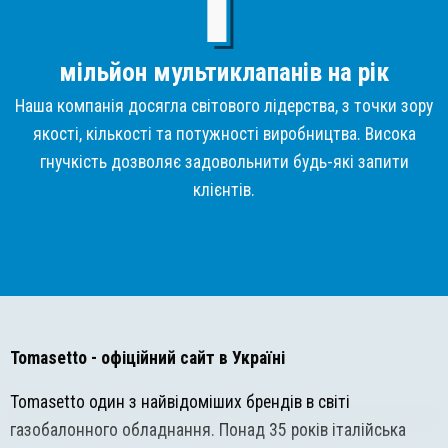
мільйон мультиклапанів на рік
Наша компанія досягла світового лідерства, з точки зору
якості, кількості та потужності виробництва. Висока
гнучкість дозволяє задовольнити будь-які запити
клієнтів.
Tomasetto
- офіційний сайт в Україні
Tomasetto один з найвідоміших брендів в світі
газобалонного обладнання. Понад 35 років італійська