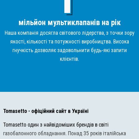
мільйон мультиклапанів на рік
Наша компанія досягла світового лідерства, з точки зору
якості, кількості та потужності виробництва. Висока
гнучкість дозволяє задовольнити будь-які запити
клієнтів.
Tomasetto
- офіційний сайт в Україні
Tomasetto один з найвідоміших брендів в світі
газобалонного обладнання. Понад 35 років італійська