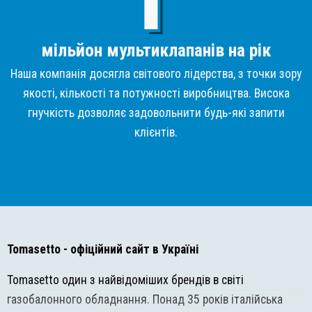
мільйон мультиклапанів на рік
Наша компанія досягла світового лідерства, з точки зору
якості, кількості та потужності виробництва. Висока
гнучкість дозволяє задовольнити будь-які запити
клієнтів.
Tomasetto
- офіційний сайт в Україні
Tomasetto один з найвідоміших брендів в світі
газобалонного обладнання. Понад 35 років італійська