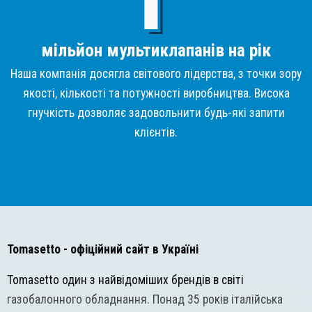
мільйон мультиклапанів на рік
Наша компанія досягла світового лідерства, з точки зору
якості, кількості та потужності виробництва. Висока
гнучкість дозволяє задовольнити будь-які запити
клієнтів.
Tomasetto
- офіційний сайт в Україні
Tomasetto один з найвідоміших брендів в світі
газобалонного обладнання. Понад 35 років італійська