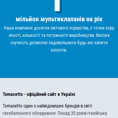
мільйон мультиклапанів на рік
Наша компанія досягла світового лідерства, з точки зору
якості, кількості та потужності виробництва. Висока
гнучкість дозволяє задовольнити будь-які запити
клієнтів.
Tomasetto
- офіційний сайт в Україні
Tomasetto один з найвідоміших брендів в світі
газобалонного обладнання. Понад 35 років італійська