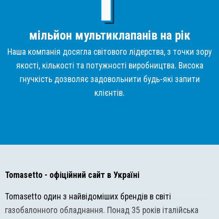
мільйон мультиклапанів на рік
Наша компанія досягла світового лідерства, з точки зору
якості, кількості та потужності виробництва. Висока
гнучкість дозволяє задовольнити будь-які запити
клієнтів.
Tomasetto
- офіційний сайт в Україні
Tomasetto один з найвідоміших брендів в світі
газобалонного обладнання. Понад 35 років італійська