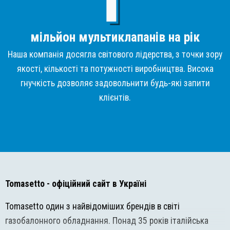
мільйон мультиклапанів на рік
Наша компанія досягла світового лідерства, з точки зору
якості, кількості та потужності виробництва. Висока
гнучкість дозволяє задовольнити будь-які запити
клієнтів.
Tomasetto
- офіційний сайт в Україні
Tomasetto один з найвідоміших брендів в світі
газобалонного обладнання. Понад 35 років італійська