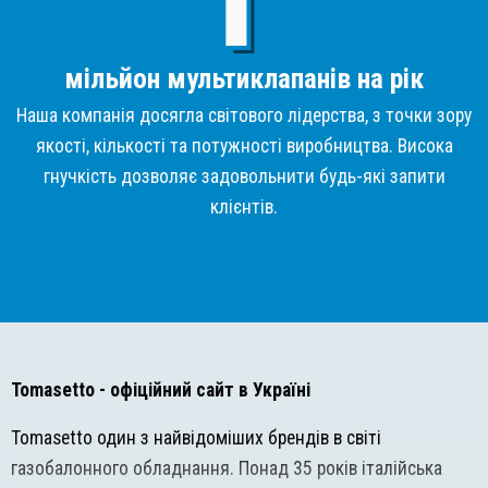
мільйон мультиклапанів на рік
Наша компанія досягла світового лідерства, з точки зору
якості, кількості та потужності виробництва. Висока
гнучкість дозволяє задовольнити будь-які запити
клієнтів.
Tomasetto
- офіційний сайт в Україні
Tomasetto один з найвідоміших брендів в світі
газобалонного обладнання. Понад 35 років італійська