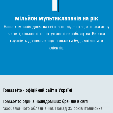
мільйон мультиклапанів на рік
Наша компанія досягла світового лідерства, з точки зору
якості, кількості та потужності виробництва. Висока
гнучкість дозволяє задовольнити будь-які запити
клієнтів.
Tomasetto
- офіційний сайт в Україні
Tomasetto один з найвідоміших брендів в світі
газобалонного обладнання. Понад 35 років італійська