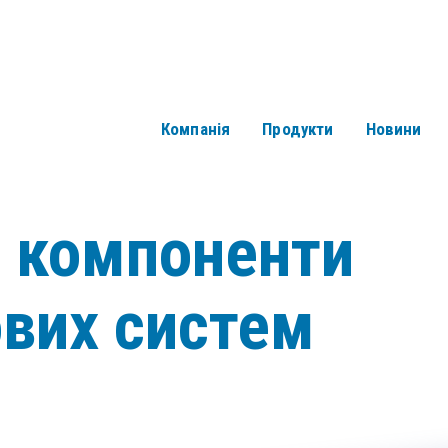
Компанія
Продукти
Новини
і компоненти
ових систем