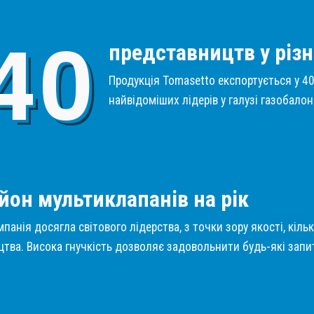
4
0
представництв у різн
Продукція Tomasetto експортується у 40 
найвідоміших лідерів у галузі газобало
1
йон мультиклапанів на рік
панія досягла світового лідерства, з точки зору якості, кіль
тва. Висока гнучкість дозволяє задовольнити будь-які запит