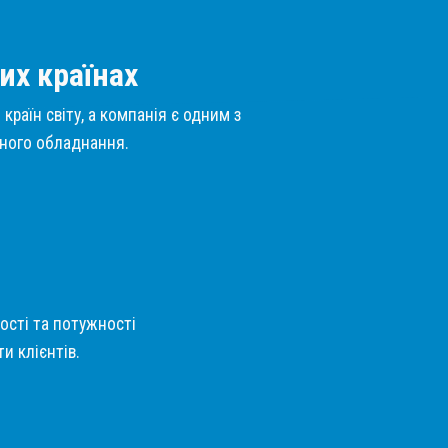
их країнах
країн світу, а компанія є одним з
нного обладнання.
кості та потужності
и клієнтів.