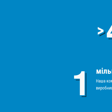
>
міль
Наша ком
виробниц