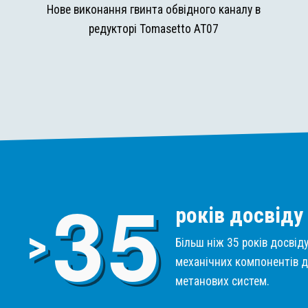
и
Нове виконання гвинта обвідного каналу в
редукторі Tomasetto AT07
3
5
років досвіду
>
Більш ніж 35 років досвід
механічних компонентів д
метанових систем.