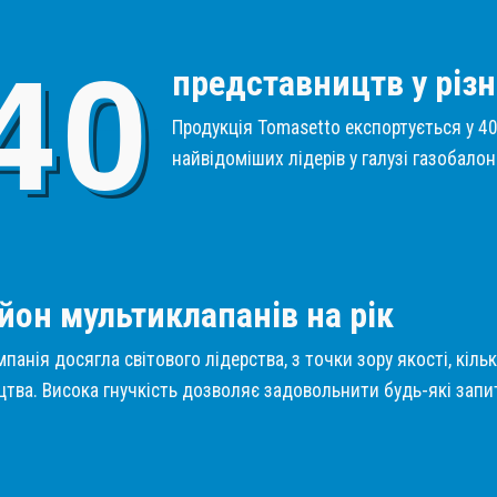
4
0
представництв у різн
Продукція Tomasetto експортується у 40 
найвідоміших лідерів у галузі газобало
1
йон мультиклапанів на рік
панія досягла світового лідерства, з точки зору якості, кіль
тва. Висока гнучкість дозволяє задовольнити будь-які запит