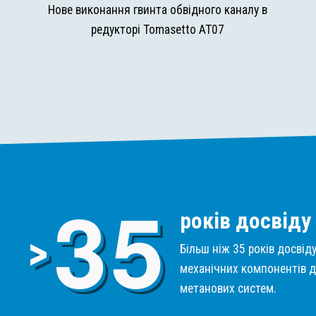
и
Нове виконання гвинта обвідного каналу в
редукторі Tomasetto AT07
3
5
років досвіду
>
Більш ніж 35 років досвід
механічних компонентів д
метанових систем.