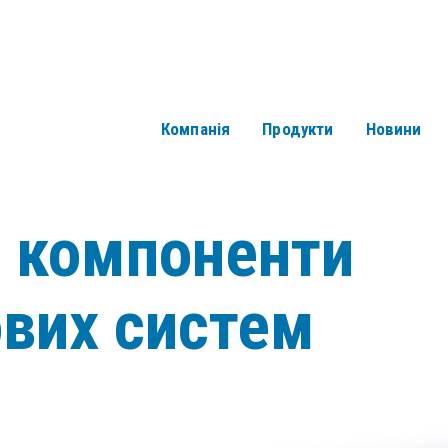
Компанія
Продукти
Новини
і компоненти
ових систем