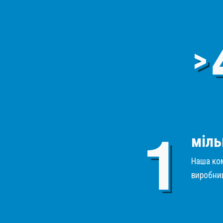
>
міль
Наша ком
виробниц