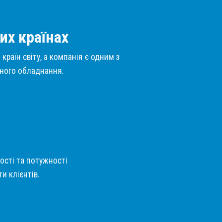
их країнах
країн світу, а компанія є одним з
нного обладнання.
кості та потужності
и клієнтів.