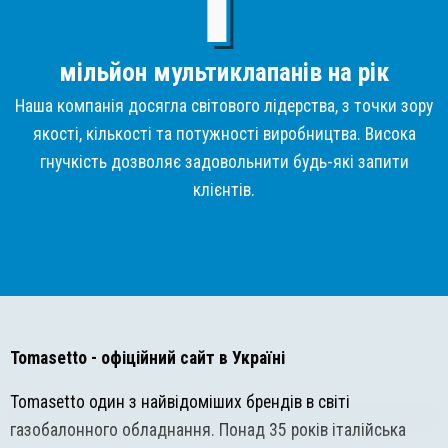
мільйон мультиклапанів на рік
Наша компанія досягла світового лідерства, з точки зору
якості, кількості та потужності виробництва. Висока
гнучкість дозволяє задовольнити будь-які запити
клієнтів.
Tomasetto
- офіційний сайт в Україні
Tomasetto один з найвідоміших брендів в світі
газобалонного обладнання. Понад 35 років італійська