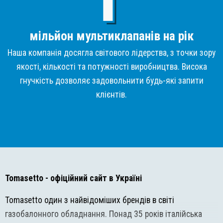
мільйон мультиклапанів на рік
Наша компанія досягла світового лідерства, з точки зору
якості, кількості та потужності виробництва. Висока
гнучкість дозволяє задовольнити будь-які запити
клієнтів.
Tomasetto
- офіційний сайт в Україні
Tomasetto один з найвідоміших брендів в світі
газобалонного обладнання. Понад 35 років італійська