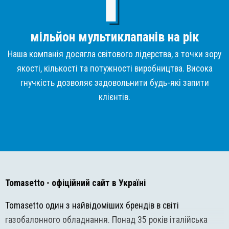
мільйон мультиклапанів на рік
Наша компанія досягла світового лідерства, з точки зору
якості, кількості та потужності виробництва. Висока
гнучкість дозволяє задовольнити будь-які запити
клієнтів.
Tomasetto
- офіційний сайт в Україні
Tomasetto один з найвідоміших брендів в світі
газобалонного обладнання. Понад 35 років італійська