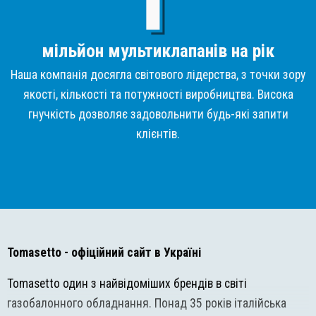
мільйон мультиклапанів на рік
Наша компанія досягла світового лідерства, з точки зору
якості, кількості та потужності виробництва. Висока
гнучкість дозволяє задовольнити будь-які запити
клієнтів.
Tomasetto
- офіційний сайт в Україні
Tomasetto один з найвідоміших брендів в світі
газобалонного обладнання. Понад 35 років італійська