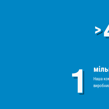
>
міль
Наша ком
виробниц