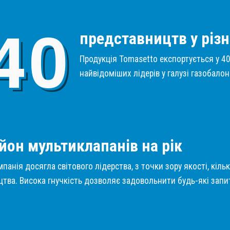
4
0
представництв у різн
Продукція Tomasetto експортується у 40 
найвідоміших лідерів у галузі газобало
1
йон мультиклапанів на рік
панія досягла світового лідерства, з точки зору якості, кіль
тва. Висока гнучкість дозволяє задовольнити будь-які запит