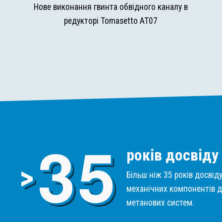
и
Нове виконання гвинта обвідного каналу в
редукторі Tomasetto AT07
3
5
років досвіду
>
Більш ніж 35 років досвід
механічних компонентів д
метанових систем.