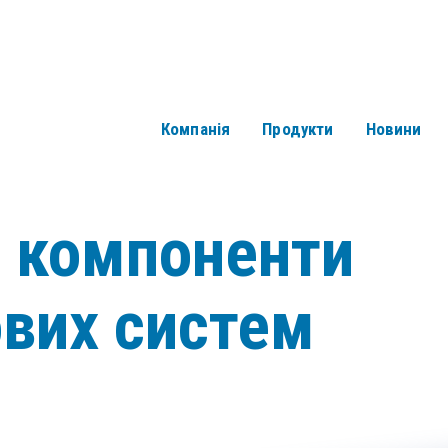
Компанія
Продукти
Новини
і компоненти
ових систем