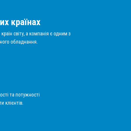
их країнах
країн світу, а компанія є одним з
нного обладнання.
кості та потужності
и клієнтів.