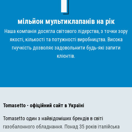
мільйон мультиклапанів на рік
Наша компанія досягла світового лідерства, з точки зору
якості, кількості та потужності виробництва. Висока
гнучкість дозволяє задовольнити будь-які запити
клієнтів.
Tomasetto
- офіційний сайт в Україні
Tomasetto один з найвідоміших брендів в світі
газобалонного обладнання. Понад 35 років італійська